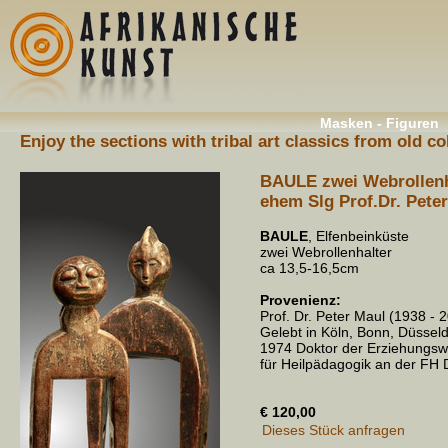
Masken - Figuren
Enjoy the sections with tribal art classics from old c
BAULE zwei Webrollenha
ehem Slg Prof.Dr. Peter
BAULE
, Elfenbeinküste
zwei Webrollenhalter
ca 13,5-16,5cm
Provenienz:
Prof. Dr. Peter Maul (1938 - 
Gelebt in Köln, Bonn, Düssel
1974 Doktor der Erziehungsw
für Heilpädagogik an der FH 
€ 120,00
Dieses Stück anfragen